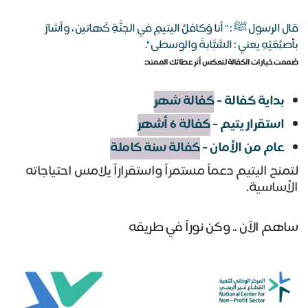
قال الرسول ﷺ : " أنا وَكافلُ اليتيمِ في الجنَّةِ كَهاتين ، وأشارَ
بأصبُعَيْهِ يعني : السَّبَّابةَ والوسطى ".
صُممت خيارات الكفالة لتعكس أثر عطائك الممتد:
بداية كفالة -
كفالة شهر
استقرار يتيم -
كفالة 6 أشهر
عام من الأمان -
كفالة سنة كاملة
لتمنح اليتيم دعماً مستمراً واستقراراً يلامس احتياجاته
الأساسية.
ساهم الآن .. وكن نوراً في طريقه