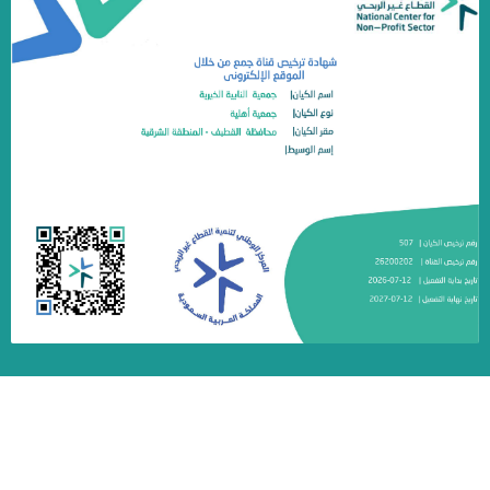
جـمعية النابية الخيرية
نظام جود لإدارة التبرعات - تطوير صندوق الابتكار