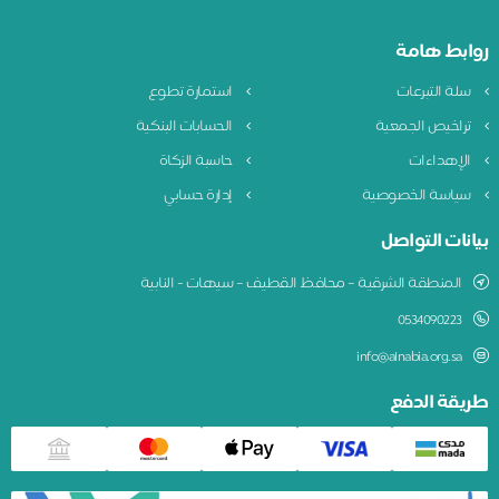
روابط هامة
سلة التبرعات
استمارة تطوع
تراخيص الجمعية
الحسابات البنكية
الإهداءات
حاسبة الزكاة
سياسة الخصوصية
إدارة حسابي
بيانات التواصل
المنطقة الشرقية – محافظ القطيف – سيهات - النابية
0534090223
info@alnabia.org.sa
طريقة الدفع