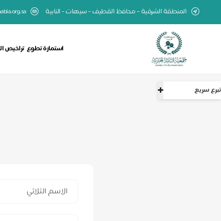
المنطقة الشرقية – محافظ القطيف – سيهات - النابية
abia.org.sa
استمارة تطوع
تراخيص ال
تبرع سريع