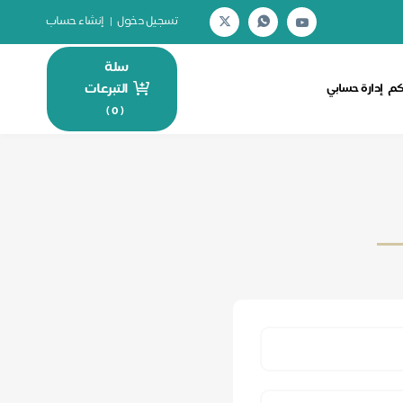
تسجيل دخول
|
إنشاء حساب
سلة
التبرعات
كم
إدارة حسابي
)
0
(