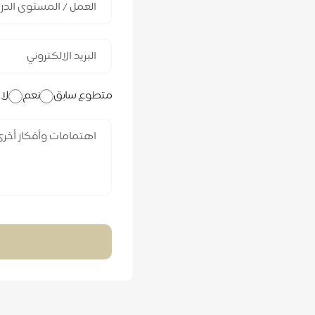
متطوع سابق
نعم
لا