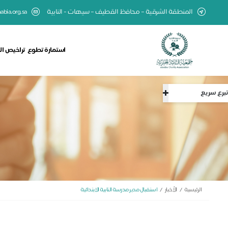
المنطقة الشرقية – محافظ القطيف – سيهات - النابية
abia.org.sa
استمارة تطوع
تراخيص ال
تبرع سريع
الرئيسية
الأخبار
استقبال مدير مدرسة النابية الابتدائية