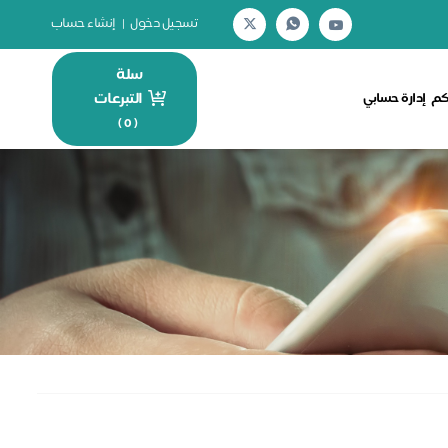
تسجيل دخول
|
إنشاء حساب
سلة
التبرعات
كم
إدارة حسابي
)
0
(