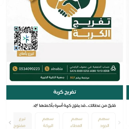
تفريج كربة
قليلٌ من عطائك .. قد يفرّج كربة أسرة بأكملها 🌿.
سهم
سهم
سهم
تبرع
الجود
العطاء
البركة
مفتوح