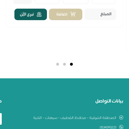
اضافة
تبرع الآن
بيانات التواصل
ط
المنطقة الشرقية – محافظ القطيف – سيهات - النابية
0534090223